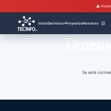
⚠️ Hosti
Inicio
Servicios
Proyectos
Nosotros
Tenemo
Se está cocinan