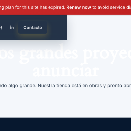
ng plan for this site has expired.
Renew now
to avoid service di
Contacto
s grandes proyec
anunciar
do algo grande. Nuestra tienda está en obras y pronto abr